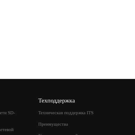
Техподдержка
ети SD-
Техническая поддержка ITS
Преимущества
етевой