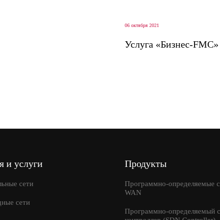
06 октября 2021
Услуга «Бизнес-FMC»
казать консультацию
я и услуги
Продукты
льные сети
Программно-определяемые с
WAN
дные сети
Программно-определяемый с