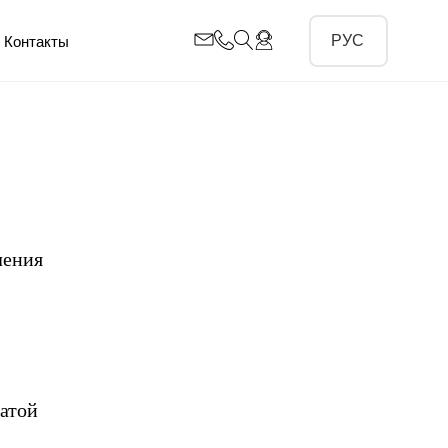
Контакты
ления
латой