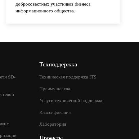
добросовестных участников бизнеса
информационного общества.
Техподдержка
ети SD-
Техническая поддержка ITS
Преимущества
етевой
Услуги технической поддержки
Классификация
иком
Лаборатория
оризации
Проекты