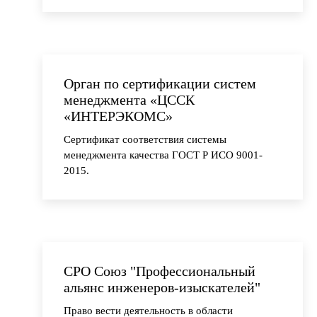
с использованием шифровальных
VAS-платформа IVR
(криптографических) средств, выполнения
работ, оказания услуг в области шифрования
информации, технического обслуживания
шифровальных (криптографических) средств,
информационных систем и
Орган по сертификации систем
телекоммуникационных систем, защищенных
менеджмента «ЦССК
с использованием шифровальных
«ИНТЕРЭКОМС»
(криптографических) средств (за исключением
Сертификат соответствия системы
случая, если техническое обслуживание
менеджмента качества ГОСТ Р ИСО 9001-
шифровальных (криптографических) средств,
2015.
информационных систем и
телекоммуникационных систем, защищенных
За
с использованием шифровальных
(криптографических средств), осуществляется
для обеспечения собственных нужд
юридического лица или индивидуального
предпринимателя).
СРО Союз "Профессиональный
альянс инженеров-изыскателей"
Право вести деятельность в области