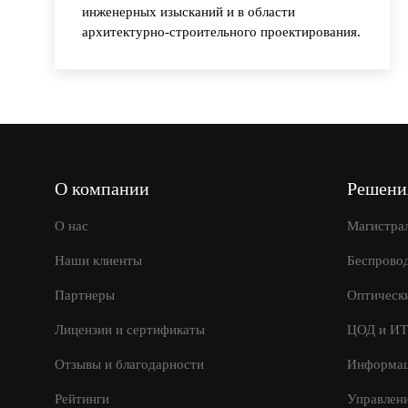
инженерных изысканий и в области
архитектурно-строительного проектирования.
О компании
Решени
О нас
Магистра
Наши клиенты
Беспрово
Партнеры
Оптически
Лицензии и сертификаты
ЦОД и ИТ
Отзывы и благодарности
Информац
Рейтинги
Управлен