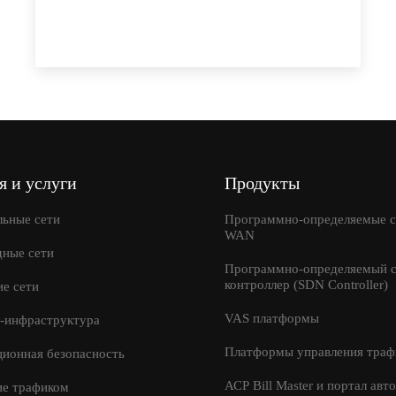
Я принимаю условия
Отправить
передачи информации
я и услуги
Продукты
льные сети
Программно-определяемые с
WAN
дные сети
Программно-определяемый с
контроллер (SDN Controller)
е сети
VAS платформы
-инфраструктура
Платформы управления траф
ионная безопасность
АСР Bill Master и портал авт
ие трафиком