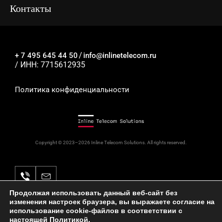
VAS-платформа IVR
Контакты
/
+ 7 495 645 44 50
info@inlinetelecom.ru
/ ИНН: 7715612935
Политика конфиденциальности
Я принимаю
условия
Отправить
передачи
информации
Copyright © 2023–2026 Inline Telecom Solutions. All rights reserved.
Продолжая использовать данный веб-сайт без
изменения настроек браузера, вы выражаете согласие на
Основной код ОКВЭД 46.51.2
использование cookie-файлов в соответствии с
Коды видов деятельности в области ИТ: 27.01, 2.01,
настоящей
Политикой
.